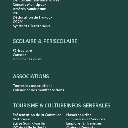
Démarches administratives
Conseils Municipaux
Arrêtés Municipaux
PLU
Déclaration de travaux
CC2V
Syndicats Territoriaux
SCOLAIRE & PERISCOLAIRE
Périscolaire
Conseils
Documents école
ASSOCIATIONS
Toutes les associations
Calendrier des manifestations
TOURISME & CULTURE
INFOS GENERALES
Présentation de la Commune
Numéros utiles
Historique
Commerces et Services
Eglise Saint-Martin
Emploi et Entreprises
OT de Milly-la-Forêt
Ordures/Déchets