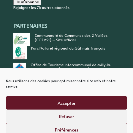
Je m'abonne
Rejoignez les 76 autres abonnés
PARTENAIRES
Communauté de Communes des 2 Vallées
(CC2V91) – Site officiel
Parc Naturel régional du Gâtinais français
Office de Tourisme intercommunal de Milly-la-
Forêt, Vallée de l’Ecole, Vallée de l’Essonne
Nous utilisons des cookies pour optimiser notre site web et notre
service.
Accepter
Refuser
PLAN DU SITE
MENTIONS LEGALES
POLITIQUE DE CONFIDENTIALITE
Préférences