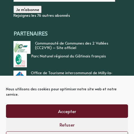
e-
mail
Je m'abonne
Rejoignez les 76 autres abonnés
PARTENAIRES
Communauté de Communes des 2 Vallées
(CC2V91) – Site officiel
Parc Naturel régional du Gâtinais français
Office de Tourisme intercommunal de Milly-la-
Forêt, Vallée de l’Ecole, Vallée de l’Essonne
Nous utilisons des cookies pour optimiser notre site web et notre
service.
Accepter
Refuser
PLAN DU SITE
MENTIONS LEGALES
POLITIQUE DE CONFIDENTIALITE