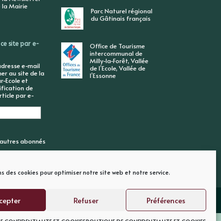
 la Mairie
Parc Naturel régional
du Gâtinais français
ce site par e-
Office de Tourisme
intercommunal de
Milly-la-Forêt, Vallée
adresse e-mail
de l’Ecole, Vallée de
r au site de la
l’Essonne
r-Ecole et
ification de
ticle par e-
6 autres abonnés
ns des cookies pour optimiser notre site web et notre service.
cepter
Refuser
Préférences