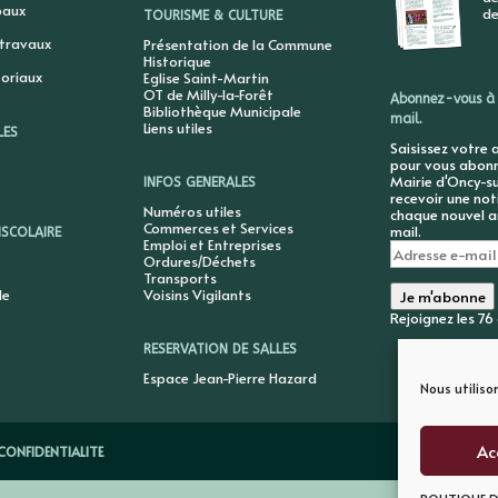
paux
de
TOURISME & CULTURE
 travaux
Présentation de la Commune
Historique
toriaux
Eglise Saint-Martin
OT de Milly-la-Forêt
Abonnez-vous à 
Bibliothèque Municipale
mail.
Liens utiles
LES
Saisissez votre 
pour vous abonne
Mairie d'Oncy-su
INFOS GENERALES
recevoir une not
Numéros utiles
chaque nouvel ar
Commerces et Services
mail.
ISCOLAIRE
Emploi et Entreprises
Adresse
Ordures/Déchets
e-
Transports
mail
le
Voisins Vigilants
Je m'abonne
Rejoignez les 7
RESERVATION DE SALLES
Espace Jean-Pierre Hazard
Nous utiliso
Ac
CONFIDENTIALITE