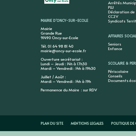
Arrêtés Munici
PLU
Déclaration de
CC2V
Syndicats Terri
MAIRIE D’ONCY-SUR-ECOLE
Mairie
Grande Rue
AFFAIRES SOCIA
91490 Oncy-sur-Ecole
Seniors
Tél. 01 64 98 81 40
Enfance
mairie@oncy-sur-ecole.fr
Ouverture secrétariat :
Lundi – Jeudi : 14h à 17h30
SCOLAIRE & PER
Mardi – Vendredi : 14h à 19h30
Périscolaire
Conseils
Juillet / Août :
Documents éco
Mardi – Vendredi : 14h à 19h
Permanence du Maire : sur RDV
PLAN DU SITE
MENTIONS LEGALES
POLITIQUE DE 