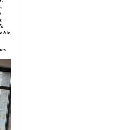
ez-
er
é
r.
’à
e à la
eurs