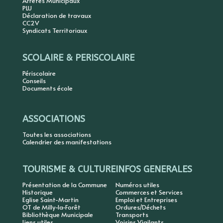
Arrêtés Municipaux
PLU
Déclaration de travaux
CC2V
Syndicats Territoriaux
SCOLAIRE & PERISCOLAIRE
Périscolaire
Conseils
Documents école
ASSOCIATIONS
Toutes les associations
Calendrier des manifestations
TOURISME & CULTURE
INFOS GENERALES
Présentation de la Commune
Numéros utiles
Historique
Commerces et Services
Eglise Saint-Martin
Emploi et Entreprises
OT de Milly-la-Forêt
Ordures/Déchets
Bibliothèque Municipale
Transports
Liens utiles
Voisins Vigilants