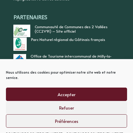
PARTENAIRES
Communauté de Communes des 2 Vallées
(CC2V91) – Site officiel
Parc Naturel régional du Gâtinais français
Office de Tourisme intercommunal de Milly-la-
Forêt, Vallée de l’Ecole, Vallée de l’Essonne
Nous utilisons des cookies pour optimiser notre site web et notre
service.
Accepter
Refuser
PLAN DU SITE
MENTIONS LEGALES
POLITIQUE DE CONFIDENTIALITE
Préférences