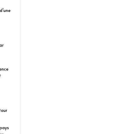
s
 d’une
ar
dence
t
tour
 pays