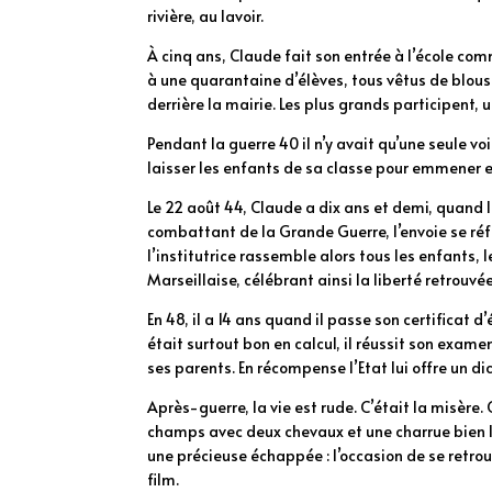
rivière, au lavoir.
À cinq ans, Claude fait son entrée à l’école co
à une quarantaine d’élèves, tous vêtus de blous
derrière la mairie. Les plus grands participent, u
Pendant la guerre 40 il n’y avait qu’une seule vo
laisser les enfants de sa classe pour emmener 
Le 22 août 44, Claude a dix ans et demi, quand 
combattant de la Grande Guerre, l’envoie se réfug
l’institutrice rassemble alors tous les enfants, 
Marseillaise, célébrant ainsi la liberté retrouvée
En 48, il a 14 ans quand il passe son certificat d’
était surtout bon en calcul, il réussit son exa
ses parents. En récompense l’Etat lui offre un dic
Après-guerre, la vie est rude. C’était la misère
champs avec deux chevaux et une charrue bien l
une précieuse échappée : l’occasion de se retrou
film.