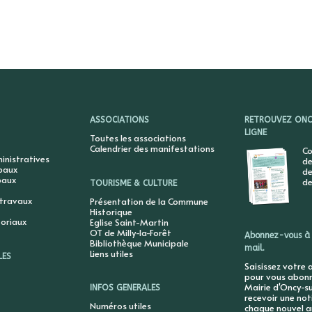
ASSOCIATIONS
RETROUVEZ ONCY
LIGNE
Toutes les associations
Calendrier des manifestations
Co
nistratives
de
ipaux
de
paux
de
TOURISME & CULTURE
 travaux
Présentation de la Commune
Historique
toriaux
Eglise Saint-Martin
OT de Milly-la-Forêt
Abonnez-vous à 
Bibliothèque Municipale
mail.
Liens utiles
LES
Saisissez votre 
pour vous abonne
Mairie d'Oncy-su
INFOS GENERALES
recevoir une not
Numéros utiles
chaque nouvel ar