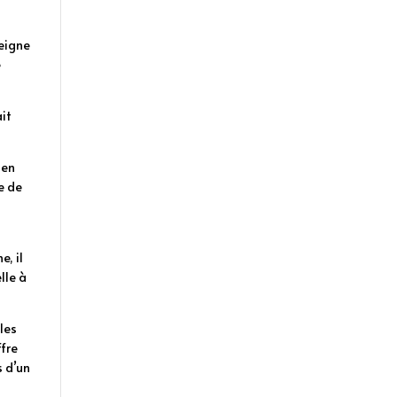
seigne
e
ait
ien
e de
e, il
lle à
 les
ffre
s d’un