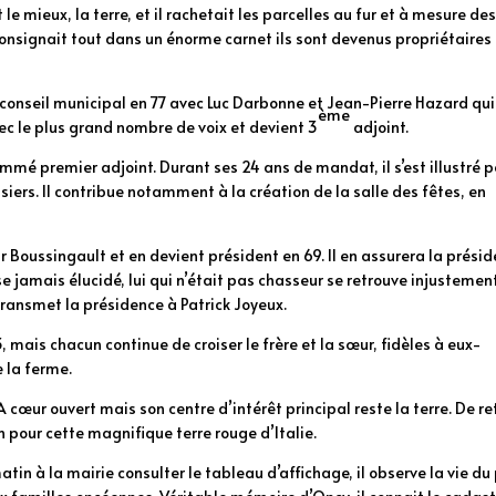
t le mieux, la terre, et il rachetait les parcelles au fur et à mesure de
consignait tout dans un énorme carnet ils sont devenus propriétaires
u conseil municipal en 77 avec Luc Darbonne et Jean-Pierre Hazard qui
ème
vec le plus grand nombre de voix et devient 3
adjoint.
ommé premier adjoint. Durant ses 24 ans de mandat, il s’est illustré p
iers. Il contribue notamment à la création de la salle des fêtes, en
ur Boussingault et en devient président en 69. Il en assurera la prési
e jamais élucidé, lui qui n’était pas chasseur se retrouve injustemen
ransmet la présidence à Patrick Joyeux.
mais chacun continue de croiser le frère et la sœur, fidèles à eux-
 la ferme.
 A cœur ouvert mais son centre d’intérêt principal reste la terre. De re
 pour cette magnifique terre rouge d’Italie.
matin à la mairie consulter le tableau d’affichage, il observe la vie du