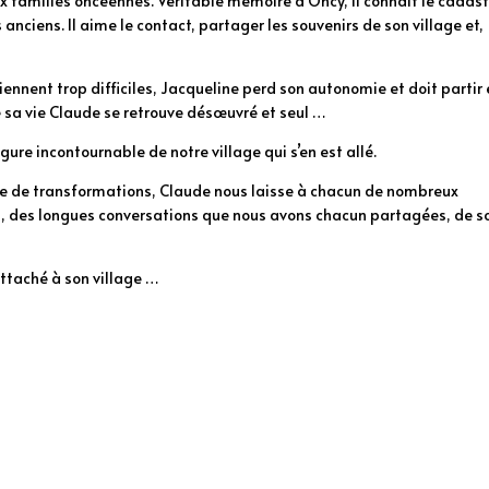
 aux familles oncéennes. Véritable mémoire d’Oncy, il connait le cadas
anciens. Il aime le contact, partager les souvenirs de son village et,
iennent trop difficiles, Jacqueline perd son autonomie et doit partir
e sa vie Claude se retrouve désœuvré et seul …
gure incontournable de notre village qui s’en est allé.
iècle de transformations, Claude nous laisse à chacun de nombreux
’élu, des longues conversations que nous avons chacun partagées, de s
attaché à son village …