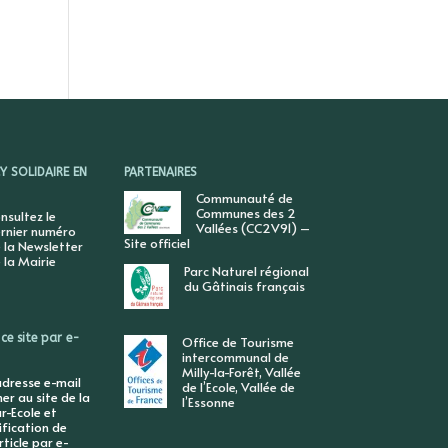
 SOLIDAIRE EN
PARTENAIRES
Communauté de
Communes des 2
nsultez le
Vallées (CC2V91) –
rnier numéro
Site officiel
 la Newsletter
 la Mairie
Parc Naturel régional
du Gâtinais français
ce site par e-
Office de Tourisme
intercommunal de
Milly-la-Forêt, Vallée
adresse e-mail
de l’Ecole, Vallée de
r au site de la
l’Essonne
r-Ecole et
ification de
ticle par e-