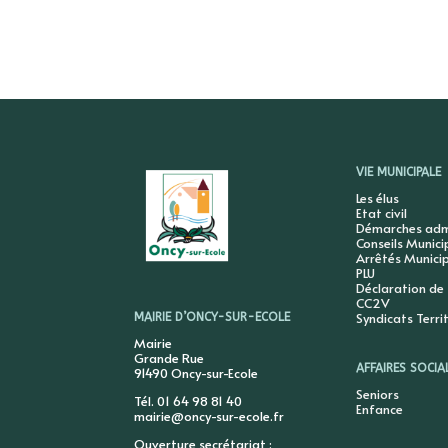
VIE MUNICIPALE
Les élus
Etat civil
Démarches admi
Conseils Munic
Arrêtés Munici
PLU
Déclaration de
CC2V
Syndicats Terri
MAIRIE D’ONCY-SUR-ECOLE
Mairie
Grande Rue
AFFAIRES SOCIA
91490 Oncy-sur-Ecole
Seniors
Tél. 01 64 98 81 40
Enfance
mairie@oncy-sur-ecole.fr
Ouverture secrétariat :