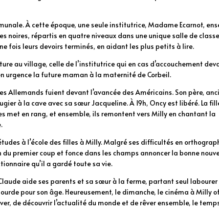
mmunale. À cette époque, une seule institutrice, Madame Ecarnot, en
es noires, répartis en quatre niveaux dans une unique salle de class
ne fois leurs devoirs terminés, en aidant les plus petits à lire.
iture au village, celle de l’institutrice qui en cas d’accouchement dev
en urgence la future maman à la maternité de Corbeil.
les Allemands fuient devant l’avancée des Américains. Son père, anc
ier à la cave avec sa sœur Jacqueline. À 19h, Oncy est libéré. La fill
les met en rang, et ensemble, ils remontent vers Milly en chantant la
.
études à l’école des filles à Milly. Malgré ses difficultés en orthograph
men du premier coup et fonce dans les champs annoncer la bonne nouve
tionnaire qu’il a gardé toute sa vie.
. Claude aide ses parents et sa sœur à la ferme, partant seul labourer
ourde pour son âge. Heureusement, le dimanche, le cinéma à Milly o
ver, de découvrir l’actualité du monde et de rêver ensemble, le temp