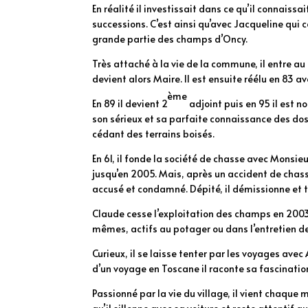
En réalité il investissait dans ce qu’il connaissai
successions. C’est ainsi qu’avec Jacqueline qui 
grande partie des champs d’Oncy.
Très attaché à la vie de la commune, il entre a
devient alors Maire. Il est ensuite réélu en 83 a
ème
En 89 il devient 2
adjoint puis en 95 il est n
son sérieux et sa parfaite connaissance des doss
cédant des terrains boisés.
En 61, il fonde la société de chasse avec Monsie
jusqu’en 2005. Mais, après un accident de chass
accusé et condamné. Dépité, il démissionne et t
Claude cesse l’exploitation des champs en 2003, 
mêmes, actifs au potager ou dans l’entretien de
Curieux, il se laisse tenter par les voyages avec
d’un voyage en Toscane il raconte sa fascination
Passionné par la vie du village, il vient chaque 