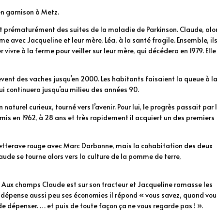
t en garnison à Metz.
int prématurément des suites de la maladie de Parkinson. Claude, alo
me avec Jacqueline et leur mère, Léa, à la santé fragile. Ensemble, il
 vivre à la ferme pour veiller sur leur mère, qui décédera en 1979. Elle
vent des vaches jusqu’en 2000. Les habitants faisaient la queue à l
qui continuera jusqu’au milieu des années 90.
naturel curieux, tourné vers l’avenir. Pour lui, le progrès passait par 
ermis en 1962, à 28 ans et très rapidement il acquiert un des premiers
la betterave rouge avec Marc Darbonne, mais la cohabitation des deux
aude se tourne alors vers la culture de la pomme de terre,
ux. Aux champs Claude est sur son tracteur et Jacqueline ramasse les
’il dépense aussi peu ses économies il répond « vous savez, quand vou
 de dépenser. … et puis de toute façon ça ne vous regarde pas ! ».