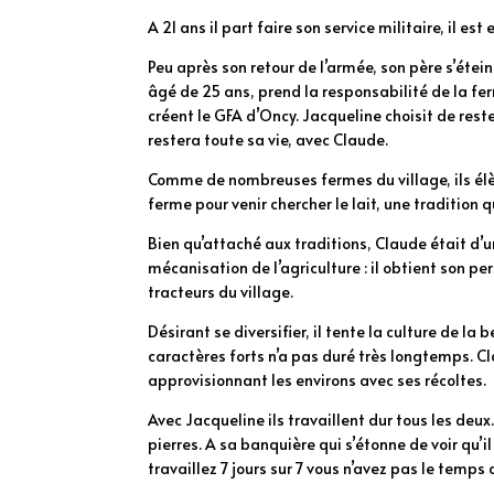
A 21 ans il part faire son service militaire, il es
Peu après son retour de l’armée, son père s’éte
âgé de 25 ans, prend la responsabilité de la fer
créent le GFA d’Oncy. Jacqueline choisit de rester
restera toute sa vie, avec Claude.
Comme de nombreuses fermes du village, ils élè
ferme pour venir chercher le lait, une tradition 
Bien qu’attaché aux traditions, Claude était d’un 
mécanisation de l’agriculture : il obtient son p
tracteurs du village.
Désirant se diversifier, il tente la culture de 
caractères forts n’a pas duré très longtemps. Cl
approvisionnant les environs avec ses récoltes.
Avec Jacqueline ils travaillent dur tous les de
pierres. A sa banquière qui s’étonne de voir qu
travaillez 7 jours sur 7 vous n’avez pas le temps